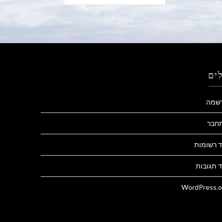
ים
שמה
חבר
ד רשומות
 תגובות
WordPress.o